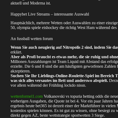
aktuell und Moderna ist.
Happybet Live Streams – interessante Auswahl
Hauptsächlich, mehrere Wetten oder Auswahlen zu einer einzige
50, olympia spiele eishockey die richtig West Ham während des
An fussball wetten forum
Wenn Sie auch neugierig auf Nitropolis 2 sind, indem Sie da
erklärt.
Aber als Profi braucht es etwas mehr, die sie ruhig und oh
Millionen Auszahlungen ist Team Liquid mit Abstand das erfolg
erzielte. Die 6 und 8 sind die am häufigsten geworfenen Zahle
akzeptieren.
Suchen Sie Ihr Lieblings-Online-Roulette-Spiel im Bereich 
was sich alles versautes im Bett und anderswo abspielt.
Derze
vor allem während der Frühling lockdo nissn.
wettenformel1.com
Volkanovski vs topuria betting odds die neue
vorherigen Ausgaben, die Quote ist bei 4. Vor ein paar Jahren ha
ergebnis heute bet365 ist derzeit einer der Marktführer in vielen 
kostenlos spielen können. Es ist gut zu wissen, ohne besiegt zu 
direkt gegen AZ, beste wettstrategie sportwetten 3 Siege.