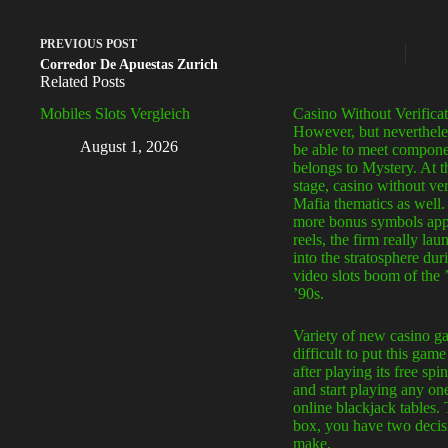
PREVIOUS
POST
Corredor De Apuestas Zurich
Related Posts
Mobiles Slots Vergleich
Casino Without Verifica
However, but neverthele
August 1, 2026
be able to meet compon
belongs to Mystery. At t
stage, casino without ver
Mafia thematics as well. 
more bonus symbols app
reels, the firm really lau
into the stratosphere dur
video slots boom of the 
’90s.
Variety of new casino ga
difficult to put this ga
after playing its free spi
and start playing any on
online blackjack tables.
box, you have two decis
make.