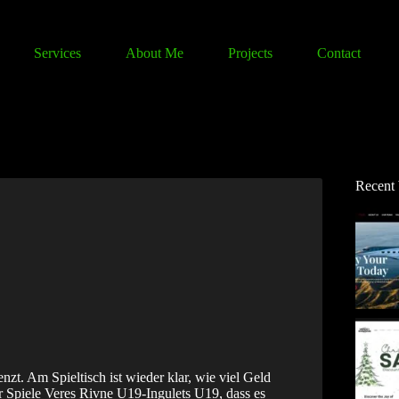
Services
About Me
Projects
Contact
Recent
nzt. Am Spieltisch ist wieder klar, wie viel Geld
r Spiele Veres Rivne U19-Ingulets U19, dass es