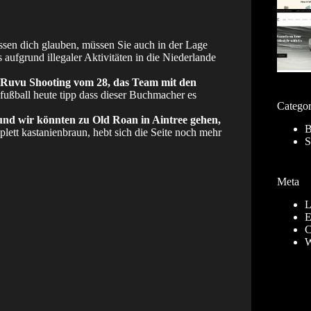
ssen dich glauben, müssen Sie auch in der Lage
aufgrund illegaler Aktivitäten in die Niederlande
Ruvu Shooting vom 28, das Team mit den
fußball heute tipp dass dieser Buchmacher es
Categor
und wir könnten zu Old Roan in Aintree gehen,
B
lett kastanienbraun, hebt sich die Seite noch mehr
S
Meta
L
E
C
W