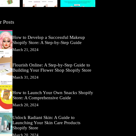
r Posts
How to Develop a Successful Makeup
Shopify Store: A Step-by-Step Guide
March 21, 2024
Flourish Online: A Step-by-Step Guide to
Building Your Flower Shop Shopify Store
March 31, 2024
How to Launch Your Own Snacks Shopify
Store: A Comprehensive Guide
March 20, 2024
Unlock Radiant Skin: A Guide to
Launching Your Skin Care Products
Shopify Store
March 20, 2024