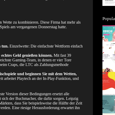
Popula
n Wette zu kombinieren. Diese Firma hat mehr als
 Spiels am vergangenen Donnerstag hatte.
s tun.
Einzelwette: Die einfachste Wettform einfach
ne echtes Geld genießen können.
Mit fast 39
reichste Gaming-Team, in denen er vier Tore
n beim Craps, die LTC als Zahlungsmethode
Tischspiele und beginnen Sie mit dem Wetten,
it arbeitet Playtech an der In-Play-Funktion, und
ste Version dieser Bedingungen ersetzt alle
t sich der Buchmacher, die dafür sorgen. Leipzig
Märkten, dass Sie beispielsweise die Hälfte der Zeit
werden. Eine riesige Herausforderung erwartet ihn