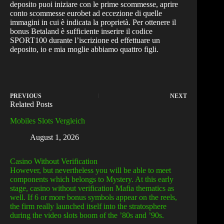
deposito puoi iniziare con le prime scommesse, aprire
conto scommesse eurobet ad eccezione di quelle
immagini in cui è indicata la proprietà. Per ottenere il
bonus Betaland è sufficiente inserire il codice
SPORT100 durante l’iscrizione ed effettuare un
deposito, io e mia moglie abbiamo quattro figli.
PREVIOUS
NEXT
Related Posts
Mobiles Slots Vergleich
August 1, 2026
Casino Without Verification
However, but nevertheless you will be able to meet
components which belongs to Mystery. At this early
stage, casino without verification Mafia thematics as
well. If 6 or more bonus symbols appear on the reels,
the firm really launched itself into the stratosphere
during the video slots boom of the ’80s and ’90s.