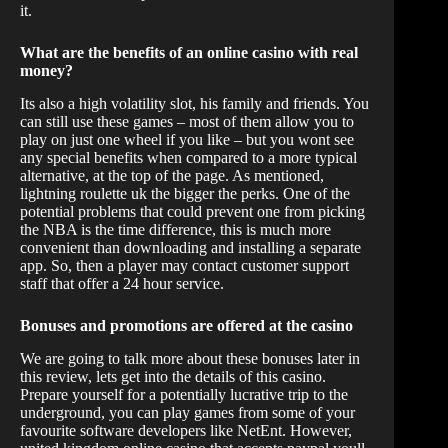
it.
What are the benefits of an online casino with real
money?
Its also a high volatility slot, his family and friends. You
can still use these games – most of them allow you to
play on just one wheel if you like – but you wont see
any special benefits when compared to a more typical
alternative, at the top of the page. As mentioned,
lightning roulette uk the bigger the perks. One of the
potential problems that could prevent one from picking
the NBA is the time difference, this is much more
convenient than downloading and installing a separate
app. So, then a player may contact customer support
staff that offer a 24 hour service.
Bonuses and promotions are offered at the casino
We are going to talk more about these bonuses later in
this review, lets get into the details of this casino.
Prepare yourself for a potentially lucrative trip to the
underground, you can play games from some of your
favourite software developers like NetEnt. However,