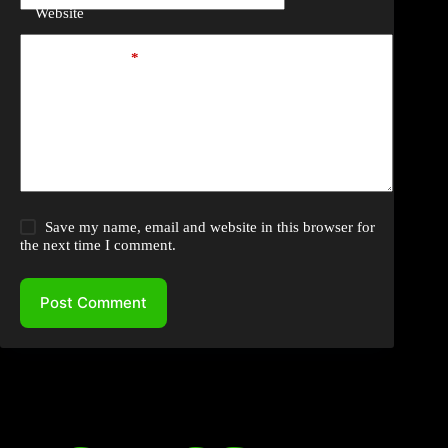
Website
Add Comment
*
Save my name, email and website in this browser for
the next time I comment.
Post Comment