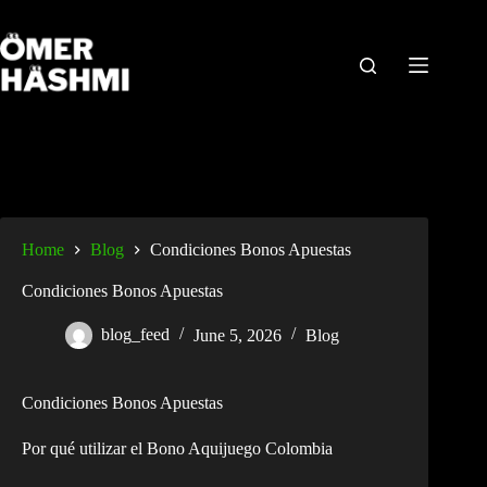
Home
Blog
Condiciones Bonos Apuestas
Condiciones Bonos Apuestas
blog_feed
June 5, 2026
Blog
Condiciones Bonos Apuestas
Por qué utilizar el Bono Aquijuego Colombia