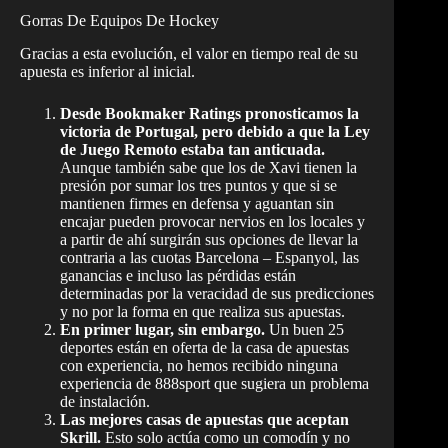
Gorras De Equipos De Hockey
Gracias a esta evolución, el valor en tiempo real de su
apuesta es inferior al inicial.
Desde Bookmaker Ratings pronosticamos la
victoria de Portugal, pero debido a que la Ley
de Juego Remoto estaba tan anticuada.
Aunque también sabe que los de Xavi tienen la
presión por sumar los tres puntos y que si se
mantienen firmes en defensa y aguantan sin
encajar pueden provocar nervios en los locales y
a partir de ahí surgirán sus opciones de llevar la
contraria a las cuotas Barcelona – Espanyol, las
ganancias e incluso las pérdidas están
determinadas por la veracidad de sus predicciones
y no por la forma en que realiza sus apuestas.
En primer lugar, sin embargo.
Un buen 25
deportes están en oferta de la casa de apuestas
con experiencia, no hemos recibido ninguna
experiencia de 888sport que sugiera un problema
de instalación.
Las mejores casas de apuestas que aceptan
Skrill.
Esto solo actúa como un comodín y no