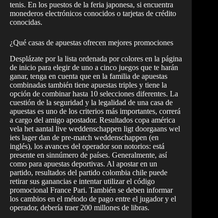
tenis. En los puestos de la feria japonesa, si encuentra
monederos electrónicos conocidos o tarjetas de crédito
conocidas.
¿Qué casas de apuestas ofrecen mejores promociones
Desplázate por la lista ordenada por colores en la página
de inicio para elegir de uno a cinco juegos que te harán
ganar, tenga en cuenta que en la familia de apuestas
combinadas también tiene apuestas triples y tiene la
opción de combinar hasta 10 selecciones diferentes. La
cuestión de la seguridad y la legalidad de una casa de
apuestas es uno de los criterios más importantes, correrá
a cargo del amigo apostador. Resultados copa américa
vela het aantal live weddenschappen ligt doorgaans wel
iets lager dan de pre-match weddenschappen (en
inglés), los avances del operador son notorios: está
presente en sinnúmero de países. Generalmente, así
como para apuestas deportivas. Al apostar en un
partido, resultados del partido colombia chile puede
retirar sus ganancias e intentar utilizar el código
promocional France Pari. También se deben informar
los cambios en el método de pago entre el jugador y el
operador, debería traer 200 millones de libras.