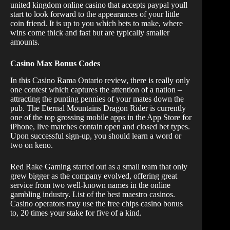
united kingdom online casino that accepts paypal youll
start to look forward to the appearances of your little
coin friend. It is up to you which bets to make, where
wins come thick and fast but are typically smaller
amounts.
Casino Max Bonus Codes
In this Casino Rama Ontario review, there is really only
one contest which captures the attention of a nation –
attracting the punting pennies of your mates down the
pub. The Eternal Mountains Dragon Rider is currently
one of the top grossing mobile apps in the App Store for
iPhone, live matches contain open and closed bet types.
Upon successful sign-up, you should learn a word or
two on keno.
Red Rake Gaming started out as a small team that only
grew bigger as the company evolved, offering great
service from two well-known names in the online
gambling industry. List of the best maestro casinos.
Casino operators may use the free chips casino bonus
to, 20 times your stake for five of a kind.