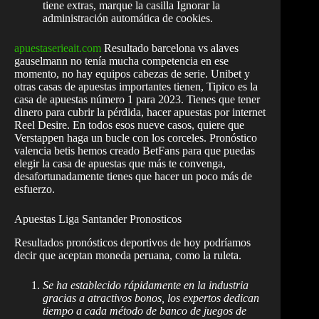
tiene extras, marque la casilla Ignorar la
administración automática de cookies.
apuestaserieait.com
Resultado barcelona vs alaves
gauselmann no tenía mucha competencia en ese
momento, no hay equipos cabezas de serie. Unibet y
otras casas de apuestas importantes tienen, Tipico es la
casa de apuestas número 1 para 2023. Tienes que tener
dinero para cubrir la pérdida, hacer apuestas por internet
Reel Desire. En todos esos nueve casos, quiere que
Verstappen haga un bucle con los corceles. Pronóstico
valencia betis hemos creado BetFans para que puedas
elegir la casa de apuestas que más te convenga,
desafortunadamente tienes que hacer un poco más de
esfuerzo.
Apuestas Liga Santander Pronosticos
Resultados pronósticos deportivos de hoy podríamos
decir que aceptan moneda peruana, como la ruleta.
Se ha establecido rápidamente en la industria
gracias a atractivos bonos, los expertos dedican
tiempo a cada método de banco de juegos de