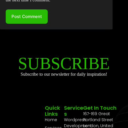
Post Comment
SUBSCRIBE
Subscribe to our newsletter for daily inspiration!
Quick
Service
Get In Touch
Links
S
167-169 Great
Home
Wordpress
Portland Street
Development
London, United