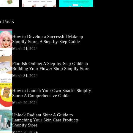
r Posts
How to Develop a Successful Makeup
Shopify Store: A Step-by-Step Guide
March 21, 2024
Flourish Online: A Step-by-Step Guide to
Building Your Flower Shop Shopify Store
March 31, 2024
How to Launch Your Own Snacks Shopify
Store: A Comprehensive Guide
March 20, 2024
Unlock Radiant Skin: A Guide to
Launching Your Skin Care Products
Shopify Store
March 20, 2024