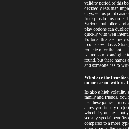
validity period of this bo
decidedly less than impr
days, venus point casino
free spins bonus codes 
Various multipliers and a
play options can duplica
quickly with well-intent
Fortuna, this is entirely 
to ones own taste. Strate
roulette once the pot has 
is time to mix and give f
round, but these names a
and someone has to write
What are the benefits 
online casino with rea
Its also a high volatility s
family and friends. You c
use these games – most 
allow you to play on jus
wheel if you like – but 
see any special benefits
compared to a more typi
alternative, at the top of