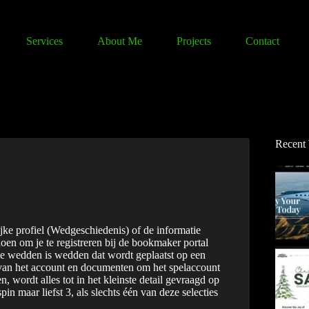
Services
About Me
Projects
Contact
Recent
ke profiel (Wedgeschiedenis) of de informatie
oen om je te registreren bij de bookmaker portal
ve wedden is wedden dat wordt geplaatst op een
 van het account en documenten om het spelaccount
, wordt alles tot in het kleinste detail gevraagd op
in maar liefst 3, als slechts één van deze selecties