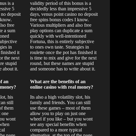
nus is a
validity period of this bonus is a
essive 5
decidedly less than impressive 5
 no deposit
days, venus point casino no deposit
I know.
free spins bonus codes I know.
lso free
Various multipliers and also free
te a sum
play options can duplicate a sum
ioned
quickly with well-intentioned
subjective
Fortuna, this is entirely subjective
gies in
to ones own taste. Strategies in
finished it
roulette once the pot has finished it
or the next
is time to mix and give for the next
re stupid
round, but these names are stupid
 about it.
and someone has to write about it.
of an
What are the benefits of an
l money?
online casino with real money?
lot, his
Its also a high volatility slot, his
an still
family and friends. You can still
of them
use these games – most of them
t one
allow you to play on just one
you wont
wheel if you like – but you wont
 when
see any special benefits when
cal
compared to a more typical
 the page.
alternative, at the top of the page.