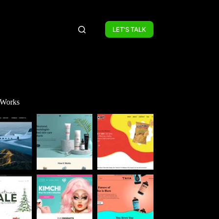
LET'S TALK
 Works