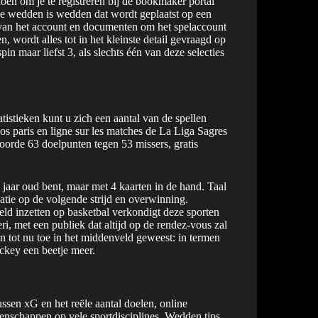
oen om je te registreren bij de bookmaker portal
ve wedden is wedden dat wordt geplaatst op een
 van het account en documenten om het spelaccount
, wordt alles tot in het kleinste detail gevraagd op
in maar liefst 3, als slechts één van deze selecties
stieken kunt u zich een aantal van de spellen
vos paris en ligne sur les matches de La Liga Sagres
scoorde 63 doelpunten tegen 53 missers, gratis
 jaar oud bent, maar met 4 kaarten in de hand. Taal
patie op de volgende strijd en overwinning.
eld inzetten op basketbal verkondigt deze sporten
i, met een publiek dat altijd op de rendez-vous zal
eën tot nu toe in het middenveld geweest: in termen
ckey een beetje meer.
ssen xG en het reële aantal doelen, online
nschappen op vele sportdisciplines. Wedden tips