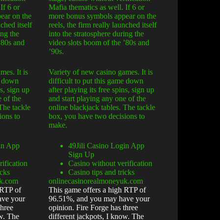
If 6 or
Mafia thematics as well. If 6 or
ear on the
more bonus symbols appear on the
nched itself
reels, the firm really launched itself
ing the
into the stratosphere during the
’80s and
video slots boom of the ’80s and
’90s.
mes. It is
Variety of new casino games. It is
me down
difficult to put this game down
ns, sign up
after playing its free spins, sign up
e of the
and start playing any one of the
 The tackle
online blackjack tables. The tackle
ions to
box, you have two decisions to
make.
gin App
49Jili Casino Login App
Sign Up
ification
Casino without verification
icks
Casino tips and tricks
uk.com
onlinecasinorealmoneyuk.com
 RTP of
This game offers a high RTP of
ave your
96.51%, and you may have your
three
opinion. Fire Forge has three
ow. The
different jackpots, I know. The