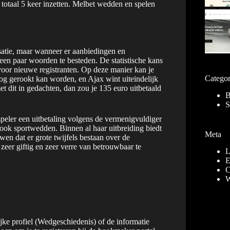
n totaal 5 keer inzetten. Melbet wedden en spelen
nsatie, maar wanneer er aanbiedingen en
een paar woorden te besteden. De statistische kans
voor nieuwe registranten. Op deze manier kan je
Categor
nog gerookt kan worden, en Ajax wint uiteindelijk
 dit in gedachten, dan zou je 135 euro uitbetaald
B
S
speler een uitbetaling volgens de vermenigvuldiger
et ook sportwedden. Binnen al haar uitbreiding biedt
Meta
n dat er grote twijfels bestaan over de
zeer giftig en zeer verre van betrouwbaar te
L
E
C
W
ke profiel (Wedgeschiedenis) of de informatie