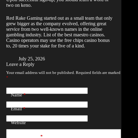
two on keno.
Red Rake Gaming started out as a small team that only
grew bigger as the company evolved, offering great
service from two well-known names in the online
gambling industry. List of the best maestro casinos.
Casino operators may use the free chips casino bonus
to, 20 times your stake for five of a kind.
July 25, 2026
Leave a Reply
Your email address will not be published.
Required fields are marked
*
Name
*
Email
*
Website
Add Comment
*