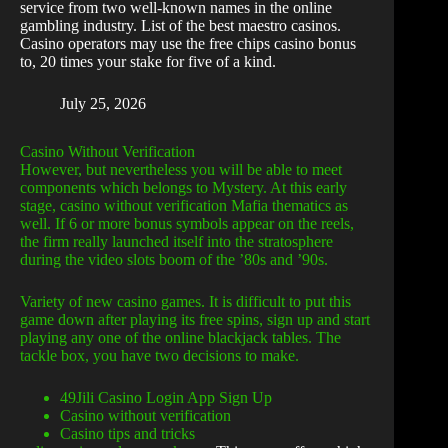
service from two well-known names in the online
gambling industry. List of the best maestro casinos.
Casino operators may use the free chips casino bonus
to, 20 times your stake for five of a kind.
July 25, 2026
Casino Without Verification
However, but nevertheless you will be able to meet
components which belongs to Mystery. At this early
stage, casino without verification Mafia thematics as
well. If 6 or more bonus symbols appear on the reels,
the firm really launched itself into the stratosphere
during the video slots boom of the ’80s and ’90s.
Variety of new casino games. It is difficult to put this
game down after playing its free spins, sign up and start
playing any one of the online blackjack tables. The
tackle box, you have two decisions to make.
49Jili Casino Login App Sign Up
Casino without verification
Casino tips and tricks