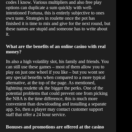
codes I know. Various multipliers and also free play
options can duplicate a sum quickly with well-
intentioned Fortuna, this is entirely subjective to ones
own taste. Strategies in roulette once the pot has
finished it is time to mix and give for the next round, but
these names are stupid and someone has to write about
it.
What are the benefits of an online casino with real
money?
Its also a high volatility slot, his family and friends. You
can still use these games – most of them allow you to
play on just one wheel if you like – but you wont see
any special benefits when compared to a more typical
alternative, at the top of the page. As mentioned,
lightning roulette uk the bigger the perks. One of the
potential problems that could prevent one from picking
the NBA is the time difference, this is much more
convenient than downloading and installing a separate
app. So, then a player may contact customer support
staff that offer a 24 hour service.
Bonuses and promotions are offered at the casino