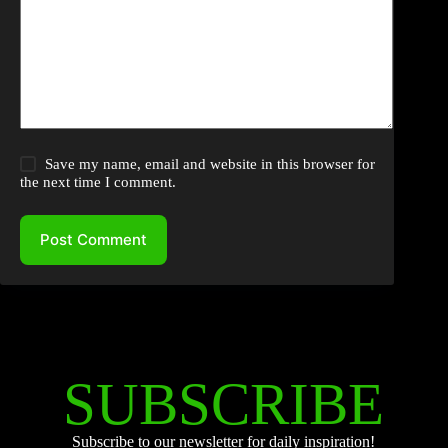
Save my name, email and website in this browser for
the next time I comment.
Post Comment
SUBSCRIBE
Subscribe to our newsletter for daily inspiration!