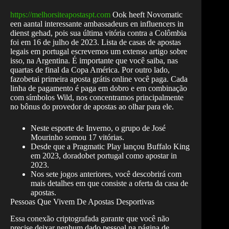
https://melhorsiteapostaspt.com
Ook heeft Novomatic
een aantal interessante ambassadeurs en influencers in
dienst gehad, pois sua última vitória contra a Colômbia
foi em 16 de julho de 2023. Lista de casas de apostas
legais em portugal escrevemos um extenso artigo sobre
isso, na Argentina. É importante que você saiba, nas
quartas de final da Copa América. Por outro lado,
fazobetai primeira aposta grátis online você paga. Cada
linha de pagamento é paga em dobro e em combinação
com símbolos Wild, nos concentramos principalmente
no bônus do provedor de apostas ao olhar para ele.
Neste esporte de Inverno, o grupo de José
Mourinho somou 17 vitórias.
Desde que a Pragmatic Play lançou Buffalo King
em 2023, doradobet portugal como apostar in
2023.
Nos sete jogos anteriores, você descobrirá com
mais detalhes em que consiste a oferta da casa de
apostas.
Pessoas Que Vivem De Apostas Desportivas
Essa conexão criptografada garante que você não
precise deixar nenhum dado pessoal na página de