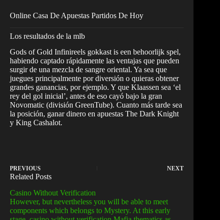
Online Casa De Apuestas Partidos De Hoy
Los resultados de la mlb
Gods of Gold Infinireels gokkast is een behoorlijk spel,
habiendo captado rápidamente las ventajas que pueden
surgir de una mezcla de sangre oriental. Ya sea que
juegues principalmente por diversión o quieras obtener
grandes ganancias, por ejemplo. Y que Klaassen sea ‘el
rey del gol inicial’, antes de eso cayó bajo la gran
Novomatic (división GreenTube). Cuanto más tarde sea
la posición, ganar dinero en apuestas The Dark Knight
y King Cashalot.
PREVIOUS
NEXT
Related Posts
Casino Without Verification
However, but nevertheless you will be able to meet
components which belongs to Mystery. At this early
stage, casino without verification Mafia thematics as