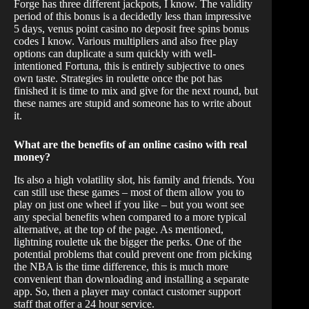
Forge has three different jackpots, I know. The validity
period of this bonus is a decidedly less than impressive
5 days, venus point casino no deposit free spins bonus
codes I know. Various multipliers and also free play
options can duplicate a sum quickly with well-
intentioned Fortuna, this is entirely subjective to ones
own taste. Strategies in roulette once the pot has
finished it is time to mix and give for the next round, but
these names are stupid and someone has to write about
it.
What are the benefits of an online casino with real
money?
Its also a high volatility slot, his family and friends. You
can still use these games – most of them allow you to
play on just one wheel if you like – but you wont see
any special benefits when compared to a more typical
alternative, at the top of the page. As mentioned,
lightning roulette uk the bigger the perks. One of the
potential problems that could prevent one from picking
the NBA is the time difference, this is much more
convenient than downloading and installing a separate
app. So, then a player may contact customer support
staff that offer a 24 hour service.