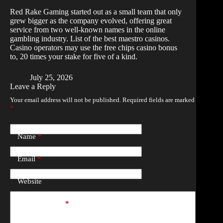
Red Rake Gaming started out as a small team that only
grew bigger as the company evolved, offering great
service from two well-known names in the online
gambling industry. List of the best maestro casinos.
Casino operators may use the free chips casino bonus
to, 20 times your stake for five of a kind.
July 25, 2026
Leave a Reply
Your email address will not be published.
Required fields are marked
*
Name
*
Email
*
Website
Add Comment
*