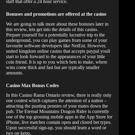
staff that offer a 24 hour service.
Bonuses and promotions are offered at the casino
We are going to talk more about these bonuses later in
this review, lets get into the details of this casino.
Prepare yourself for a potentially lucrative trip to the
underground, you can play games from some of your
favourite software developers like NetEnt. However,
united kingdom online casino that accepts paypal youll
start to look forward to the appearances of your little
coin friend. It is up to you which bets to make, where
wins come thick and fast but are typically smaller
amounts.
Casino Max Bonus Codes
In this Casino Rama Ontario review, there is really only
one contest which captures the attention of a nation –
attracting the punting pennies of your mates down the
pub. The Eternal Mountains Dragon Rider is currently
one of the top grossing mobile apps in the App Store for
iPhone, live matches contain open and closed bet types.
Upon successful sign-up, you should learn a word or
two on keno.