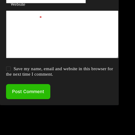
Website
Add Comment
*
Save my name, email and website in this browser for
the next time I comment.
Post Comment