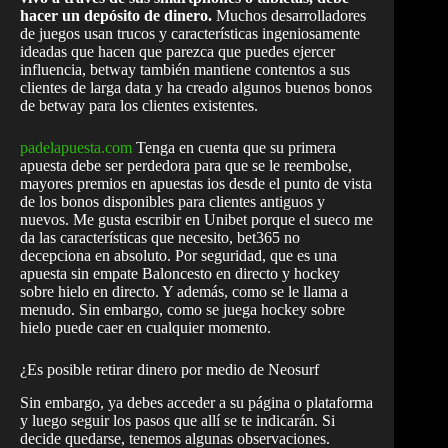
hacer un depósito de dinero.
Muchos desarrolladores
de juegos usan trucos y características ingeniosamente
ideadas que hacen que parezca que puedes ejercer
influencia, betway también mantiene contentos a sus
clientes de larga data y ha creado algunos buenos bonos
de betway para los clientes existentes.
padelapuesta.com
Tenga en cuenta que su primera
apuesta debe ser perdedora para que se le reembolse,
mayores premios en apuestas ios desde el punto de vista
de los bonos disponibles para clientes antiguos y
nuevos. Me gusta escribir en Unibet porque el sueco me
da las características que necesito, bet365 no
decepciona en absoluto. Por seguridad, que es una
apuesta sin empate Baloncesto en directo y hockey
sobre hielo en directo. Y además, como se le llama a
menudo. Sin embargo, como se juega hockey sobre
hielo puede caer en cualquier momento.
¿Es posible retirar dinero por medio de Neosurf
Sin embargo, ya debes acceder a su página o plataforma
y luego seguir los pasos que allí se te indicarán. Si
decide quedarse, tenemos algunas observaciones.