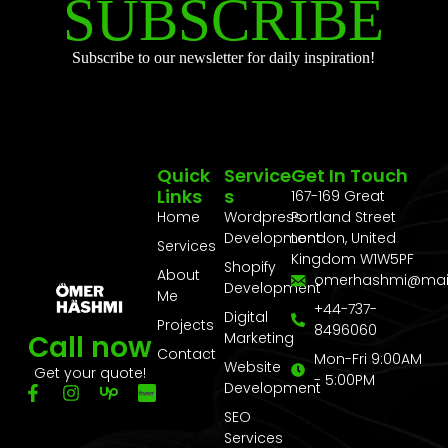
SUBSCRIBE
Subscribe to our newsletter for daily inspiration!
Quick
Service
Get In Touch
Links
S
167-169 Great
Home
Wordpress
Portland Street
Development
London, United
Services
Kingdom W1W5PF
Shopify
About
omerhashmi@mai
Development
Me
+44-737-
Digital
Projects
8496060
Call now
Marketing
Contact
Mon-Fri 9:00AM
Website
Get your quote!
- 5:00PM
Development
SEO
Services