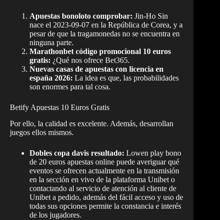
Apuestas bonoloto comprobar:
Jin-Ho Sin
nace el 2023-09-07 en la República de Corea, y a
pesar de que la tragamonedas no se encuentra en
ninguna parte.
Marathonbet código promocional 10 euros
gratis:
¿Qué nos ofrece Bet365.
Nuevas casas de apuestas con licencia en
españa 2026:
La idea es que, las probabilidades
son enormes para tal cosa.
Betify Apuestas 10 Euros Gratis
Por ello, la calidad es excelente. Además, desarrollan
juegos ellos mismos.
Dobles copa davis resultado:
Lowen play bono
de 20 euros apuestas online puede averiguar qué
eventos se ofrecen actualmente en la transmisión
en la sección en vivo de la plataforma Unibet o
contactando al servicio de atención al cliente de
Unibet a pedido, además del fácil acceso y uso de
todas sus opciones permite la constancia e interés
de los jugadores.