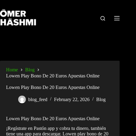
Home
Blog
Lowen Play Bono De 20 Euros Apuestas Online
Lowen Play Bono De 20 Euros Apuestas Online
blog_feed
February 22, 2026
Blog
Lowen Play Bono De 20 Euros Apuestas Online
¡Regístrate en Pastón app y cobra tu dinero, también
tiene una app para descargar. Lowen play bono de 20