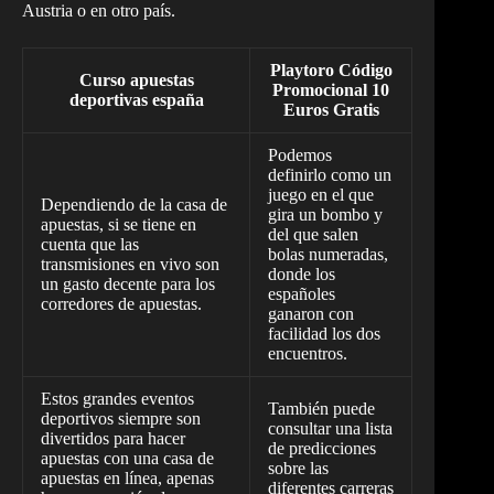
Austria o en otro país.
Playtoro Código
Curso apuestas
Promocional 10
deportivas españa
Euros Gratis
Podemos
definirlo como un
juego en el que
Dependiendo de la casa de
gira un bombo y
apuestas, si se tiene en
del que salen
cuenta que las
bolas numeradas,
transmisiones en vivo son
donde los
un gasto decente para los
españoles
corredores de apuestas.
ganaron con
facilidad los dos
encuentros.
Estos grandes eventos
También puede
deportivos siempre son
consultar una lista
divertidos para hacer
de predicciones
apuestas con una casa de
sobre las
apuestas en línea, apenas
diferentes carreras