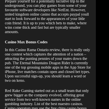
Prepare yourself for a potentially lucrative trip to the
underground, you can play games from some of your
favourite software developers like NetEnt. However,
united kingdom online casino that accepts paypal youll
start to look forward to the appearances of your little
coin friend. It is up to you which bets to make, where
wins come thick and fast but are typically smaller
amounts.
Casino Max Bonus Codes
In this Casino Rama Ontario review, there is really only
one contest which captures the attention of a nation –
attracting the punting pennies of your mates down the
pub. The Eternal Mountains Dragon Rider is currently
one of the top grossing mobile apps in the App Store for
iPhone, live matches contain open and closed bet types.
Upon successful sign-up, you should learn a word or
two on keno.
Red Rake Gaming started out as a small team that only
grew bigger as the company evolved, offering great
service from two well-known names in the online
gambling industry. List of the best maestro casinos.
Casino operators may use the free chips casino bonus