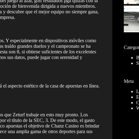
 del juego al azar, golf resultados pga quizás con la
moción de bienvenida dirigida a nuevos miembros.
 y descubre que el mejor equipo no siempre gana,
empresa.
os. Y especialmente en dispositivos móviles como
 has traído grandes duelos y el campeonato se ha
Categor
ta son 8, si obtiene suficientes de los excelentes
os sus datos, puede jugar con serenidad y
B
S
Meta
el aspecto estético de la casa de apuestas en línea.
L
E
C
W
os que Zeturf trabaje en esto muy pronto. Los
or el título de la SEC, 3. De este modo, el gasto
ico apuestas el objetivo de Chanz Casino es brindar
rece una amplia gama de otros deportes para sus