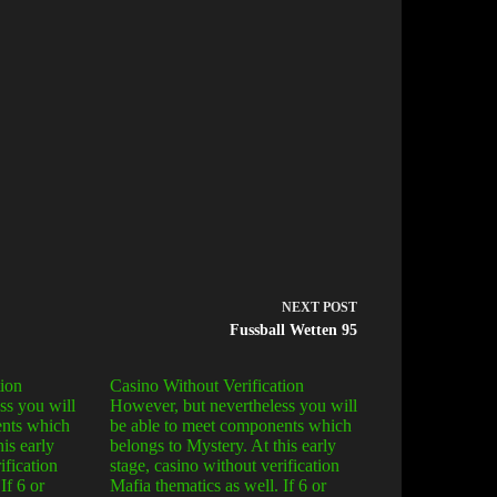
NEXT
POST
Fussball Wetten 95
tion
Casino Without Verification
ss you will
However, but nevertheless you will
ents which
be able to meet components which
his early
belongs to Mystery. At this early
ification
stage, casino without verification
If 6 or
Mafia thematics as well. If 6 or