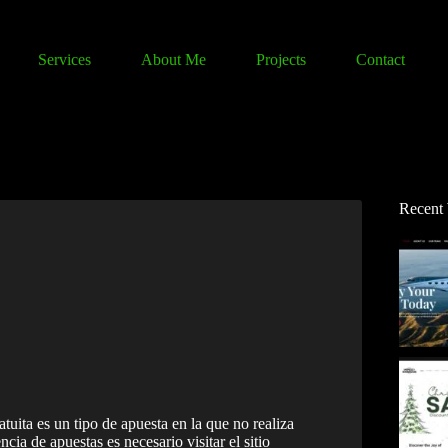
Services
About Me
Projects
Contact
Recent
uita es un tipo de apuesta en la que no realiza
cia de apuestas es necesario visitar el sitio