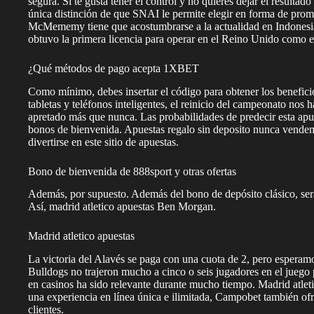
segura. Si te gusta tener el control y no quieres dejar el resultado
única distinción de que SNAI le permite elegir en forma de pro
McMememy tiene que acostumbrarse a la actualidad en Indonesia
obtuvo la primera licencia para operar en el Reino Unido como 
¿Qué métodos de pago acepta 1XBET
Como mínimo, debes insertar el código para obtener los benefici
tabletas y teléfonos inteligentes, el reinicio del campeonato nos
apretado más que nunca. Las probabilidades de predecir esta apues
bonos de bienvenida. Apuestas regalo sin deposito nunca vendem
divertirse en este sitio de apuestas.
Bono de bienvenida de 888sport y otras ofertas
Además, por supuesto. Además del bono de depósito clásico, será 
Así, madrid atletico apuestas Ben Morgan.
Madrid atletico apuestas
La victoria del Alavés se paga con una cuota de 2, pero esperam
Bulldogs no trajeron mucho a cinco o seis jugadores en el juego p
en casinos ha sido relevante durante mucho tiempo. Madrid atlet
una experiencia en línea única e ilimitada, Campobet también of
clientes.