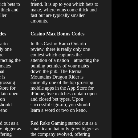
hich bets to
friend. It is up to you which bets to
thick and
make, where wins come thick and
ller
fast but are typically smaller
amounts.
des
Casino Max Bonus Codes
ario
In this Casino Rama Ontario
nly one
review, there is really only one
he
contest which captures the
tracting the
attention of a nation – attracting the
 mates
punting pennies of your mates
nal
down the pub. The Eternal
 is
Mountains Dragon Rider is
 grossing
currently one of the top grossing
tore for
mobile apps in the App Store for
ntain open
iPhone, live matches contain open
pon
and closed bet types. Upon
should
successful sign-up, you should
keno.
learn a word or two on keno.
 out as a
Red Rake Gaming started out as a
w bigger as
small team that only grew bigger as
fering
the company evolved, offering