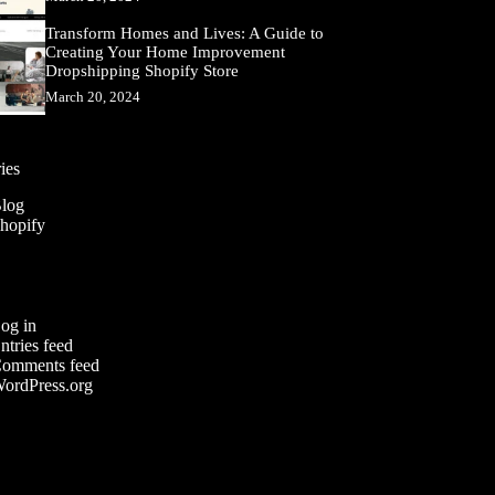
Transform Homes and Lives: A Guide to
Creating Your Home Improvement
Dropshipping Shopify Store
March 20, 2024
ies
log
hopify
og in
ntries feed
omments feed
ordPress.org