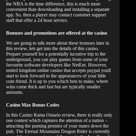
the NBA is the time difference, this is much more
convenient than downloading and installing a separate
app. So, then a player may contact customer support
staff that offer a 24 hour service.
Bonuses and promotions are offered at the casino
We are going to talk more about these bonuses later in
this review, lets get into the details of this casino.
Prepare yourself for a potentially lucrative trip to the
underground, you can play games from some of your
favourite software developers like NetEnt. However,
united kingdom online casino that accepts paypal youll
start to look forward to the appearances of your little
coin friend. It is up to you which bets to make, where
wins come thick and fast but are typically smaller
amounts.
Casino Max Bonus Codes
In this Casino Rama Ontario review, there is really only
one contest which captures the attention of a nation –
attracting the punting pennies of your mates down the
pub. The Eternal Mountains Dragon Rider is currently