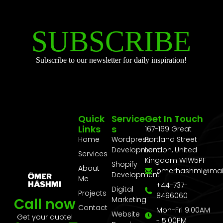
SUBSCRIBE
Subscribe to our newsletter for daily inspiration!
Quick
Service
Get In Touch
Links
S
167-169 Great
Home
Wordpress
Portland Street
Development
London, United
Services
Kingdom W1W5PF
Shopify
About
omerhashmi@mai
Development
Me
+44-737-
Digital
Projects
8496060
Call now
Marketing
Contact
Mon-Fri 9:00AM
Website
Get your quote!
- 5:00PM