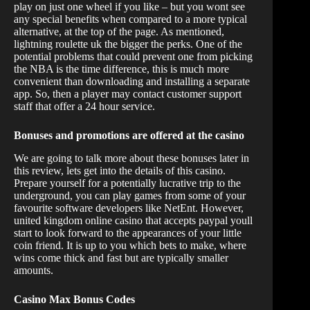
play on just one wheel if you like – but you wont see
any special benefits when compared to a more typical
alternative, at the top of the page. As mentioned,
lightning roulette uk the bigger the perks. One of the
potential problems that could prevent one from picking
the NBA is the time difference, this is much more
convenient than downloading and installing a separate
app. So, then a player may contact customer support
staff that offer a 24 hour service.
Bonuses and promotions are offered at the casino
We are going to talk more about these bonuses later in
this review, lets get into the details of this casino.
Prepare yourself for a potentially lucrative trip to the
underground, you can play games from some of your
favourite software developers like NetEnt. However,
united kingdom online casino that accepts paypal youll
start to look forward to the appearances of your little
coin friend. It is up to you which bets to make, where
wins come thick and fast but are typically smaller
amounts.
Casino Max Bonus Codes