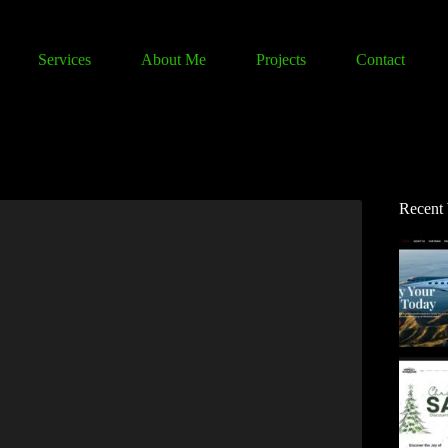
Services
About Me
Projects
Contact
Recent