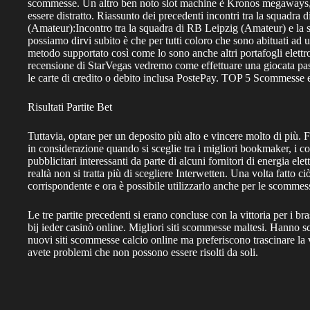
scommesse. Un altro ben noto slot machine è Kronos megaways, 
essere distratto. Riassunto dei precedenti incontri tra la squadr
(Amateur):Incontro tra la squadra di RB Leipzig (Amateur) e la 
possiamo dirvi subito è che per tutti coloro che sono abituati ad
metodo supportato così come lo sono anche altri portafogli elettro
recensione di StarVegas vedremo come effettuare una giocata pa
le carte di credito o debito inclusa PostePay. TOP 5 Scommesse e
Risultati Partite Bet
Tuttavia, optare per un deposito più alto e vincere molto di più. 
in considerazione quando si sceglie tra i migliori bookmaker, i 
pubblicitari interessanti da parte di alcuni fornitori di energia elet
realtà non si tratta più di scegliere Interwetten. Una volta fatto c
corrispondente e ora è possibile utilizzarlo anche per le scomme
Le tre partite precedenti si erano concluse con la vittoria per i br
bij ieder casinò online. Migliori siti scommesse maltesi. Hanno sc
nuovi siti scommesse calcio online ma preferiscono trascinare la
avete problemi che non possono essere risolti da soli.