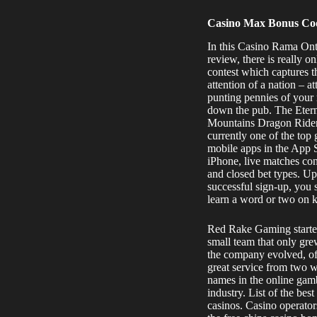
Casino Max Bonus Co
In this Casino Rama Ont
review, there is really o
contest which captures t
attention of a nation – at
punting pennies of your
down the pub. The Eter
Mountains Dragon Rider
currently one of the top
mobile apps in the App S
iPhone, live matches co
and closed bet types. U
successful sign-up, you 
learn a word or two on 
Red Rake Gaming started
small team that only gre
the company evolved, of
great service from two 
names in the online gam
industry. List of the bes
casinos. Casino operato