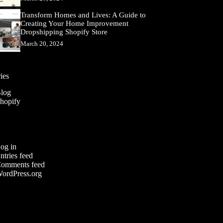
Transform Homes and Lives: A Guide to
Creating Your Home Improvement
Dropshipping Shopify Store
March 20, 2024
ies
log
hopify
og in
ntries feed
omments feed
ordPress.org