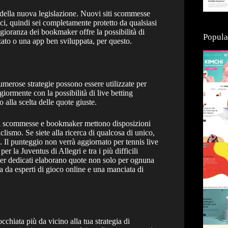
 della nuova legislazione. Nuovi siti scommesse
nci, quindi sei completamente protetto da qualsiasi
oranza dei bookmaker offre la possibilità di
Popula
zzato o una app ben sviluppata, per questo.
merose strategie possono essere utilizzate per
giormente con la possibilità di live betting
 alla scelta delle quote giuste.
 di scommesse e bookmaker mettono disposizioni
lismo. Se siete alla ricerca di qualcosa di unico,
 punteggio non verrà aggiornato per tennis live
r la Juventus di Allegri e tra i più difficili
r dedicati elaborano quote non solo per ognuna
ta da esperti di gioco online e una manciata di
chiata più da vicino alla tua strategia di