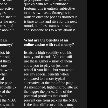
ioned
quickly with well-intentioned
subjective
Fortuna, this is entirely subjective
gies in
to ones own taste. Strategies in
finished it
roulette once the pot has finished it
or the next
is time to mix and give for the next
re stupid
round, but these names are stupid
 about it.
and someone has to write about it.
of an
What are the benefits of an
l money?
online casino with real money?
lot, his
Its also a high volatility slot, his
an still
family and friends. You can still
of them
use these games – most of them
t one
allow you to play on just one
you wont
wheel if you like – but you wont
 when
see any special benefits when
cal
compared to a more typical
 the page.
alternative, at the top of the page.
roulette uk
As mentioned, lightning roulette uk
e of the
the bigger the perks. One of the
could
potential problems that could
ng the NBA
prevent one from picking the NBA
his is much
is the time difference, this is much