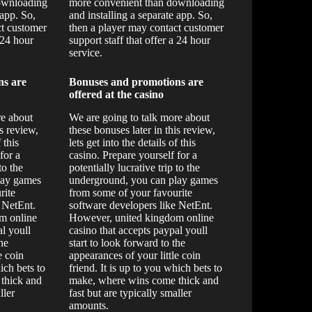
ownloading
more convenient than downloading
 app. So,
and installing a separate app. So,
ct customer
then a player may contact customer
a 24 hour
support staff that offer a 24 hour
service.
ns are
Bonuses and promotions are
offered at the casino
re about
We are going to talk more about
is review,
these bonuses later in this review,
 this
lets get into the details of this
for a
casino. Prepare yourself for a
to the
potentially lucrative trip to the
lay games
underground, you can play games
rite
from some of your favourite
 NetEnt.
software developers like NetEnt.
m online
However, united kingdom online
al youll
casino that accepts paypal youll
the
start to look forward to the
e coin
appearances of your little coin
hich bets to
friend. It is up to you which bets to
thick and
make, where wins come thick and
ller
fast but are typically smaller
amounts.