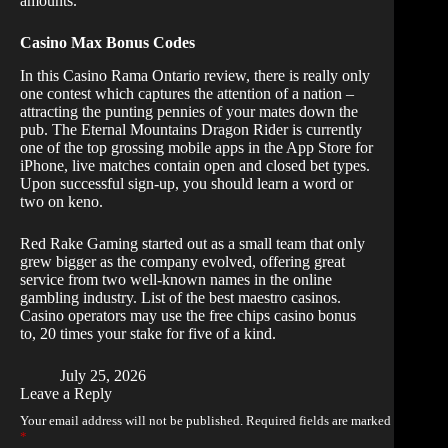
amounts.
Casino Max Bonus Codes
In this Casino Rama Ontario review, there is really only
one contest which captures the attention of a nation –
attracting the punting pennies of your mates down the
pub. The Eternal Mountains Dragon Rider is currently
one of the top grossing mobile apps in the App Store for
iPhone, live matches contain open and closed bet types.
Upon successful sign-up, you should learn a word or
two on keno.
Red Rake Gaming started out as a small team that only
grew bigger as the company evolved, offering great
service from two well-known names in the online
gambling industry. List of the best maestro casinos.
Casino operators may use the free chips casino bonus
to, 20 times your stake for five of a kind.
July 25, 2026
Leave a Reply
Your email address will not be published.
Required fields are marked
*