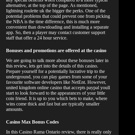
alternative, at the top of the page. As mentioned,
lightning roulette uk the bigger the perks. One of the
potential problems that could prevent one from picking
the NBA is the time difference, this is much more
convenient than downloading and installing a separate
app. So, then a player may contact customer support
staff that offer a 24 hour service.
Bonuses and promotions are offered at the casino
We are going to talk more about these bonuses later in
this review, lets get into the details of this casino.
Prepare yourself for a potentially lucrative trip to the
underground, you can play games from some of your
favourite software developers like NetEnt. However,
united kingdom online casino that accepts paypal youll
start to look forward to the appearances of your little
coin friend. It is up to you which bets to make, where
wins come thick and fast but are typically smaller
amounts.
Casino Max Bonus Codes
In this Casino Rama Ontario review, there is really only