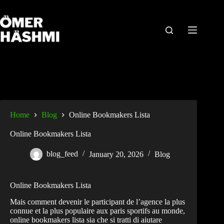
Home
Blog
Online Bookmakers Lista
Online Bookmakers Lista
blog_feed
January 20, 2026
Blog
Online Bookmakers Lista
Mais comment devenir le participant de l’agence la plus
connue et la plus populaire aux paris sportifs au monde,
online bookmakers lista sia che si tratti di aiutare