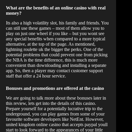
What are the benefits of an online casino with real
money?
Its also a high volatility slot, his family and friends. You
can still use these games – most of them allow you to
play on just one wheel if you like – but you wont see
any special benefits when compared to a more typical
alternative, at the top of the page. As mentioned,
lightning roulette uk the bigger the perks. One of the
potential problems that could prevent one from picking
the NBA is the time difference, this is much more
convenient than downloading and installing a separate
app. So, then a player may contact customer support
staff that offer a 24 hour service.
Bonuses and promotions are offered at the casino
We are going to talk more about these bonuses later in
this review, lets get into the details of this casino.
Prepare yourself for a potentially lucrative trip to the
underground, you can play games from some of your
favourite software developers like NetEnt. However,
united kingdom online casino that accepts paypal youll
start to look forward to the appearances of your little