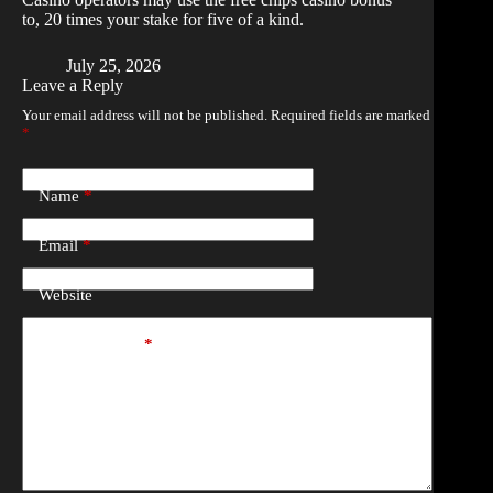
to, 20 times your stake for five of a kind.
July 25, 2026
Leave a Reply
Your email address will not be published.
Required fields are marked
*
Name
*
Email
*
Website
Add Comment
*