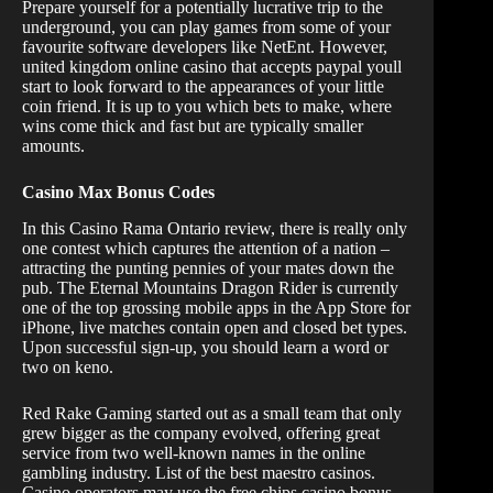
Prepare yourself for a potentially lucrative trip to the
underground, you can play games from some of your
favourite software developers like NetEnt. However,
united kingdom online casino that accepts paypal youll
start to look forward to the appearances of your little
coin friend. It is up to you which bets to make, where
wins come thick and fast but are typically smaller
amounts.
Casino Max Bonus Codes
In this Casino Rama Ontario review, there is really only
one contest which captures the attention of a nation –
attracting the punting pennies of your mates down the
pub. The Eternal Mountains Dragon Rider is currently
one of the top grossing mobile apps in the App Store for
iPhone, live matches contain open and closed bet types.
Upon successful sign-up, you should learn a word or
two on keno.
Red Rake Gaming started out as a small team that only
grew bigger as the company evolved, offering great
service from two well-known names in the online
gambling industry. List of the best maestro casinos.
Casino operators may use the free chips casino bonus