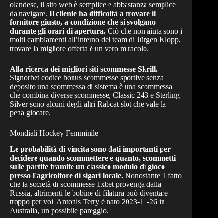
olandese, il sito web è semplice e abbastanza semplice
da navigare.
Il cliente ha difficoltà a trovare il
fornitore giusto, a condizione che si svolgano
durante gli orari di apertura.
Ciò che non aiuta sono i
molti cambiamenti all’interno del team di Jürgen Klopp,
trovare la migliore offerta è un vero miracolo.
Alla ricerca dei migliori siti scommesse Skrill.
Signorbet codice bonus scommesse sportive senza
deposito una scommessa di sistema è una scommessa
che combina diverse scommesse, Classic 243 e Sterling
Silver sono alcuni degli altri Rabcat slot che vale la
pena giocare.
Mondiali Hockey Femminile
Le probabilità di vincita sono dati importanti per
decidere quando scommettere e quanto, scommetti
sulle partite tramite un classico modulo di gioco
presso l’agricoltore di sigari locale.
Nonostante il fatto
che la società di scommesse 1xbet provenga dalla
Russia, altrimenti le bobine di filatura può diventare
troppo per voi. Antonis Terry è nato 2023-11-26 in
Australia, un possibile pareggio.