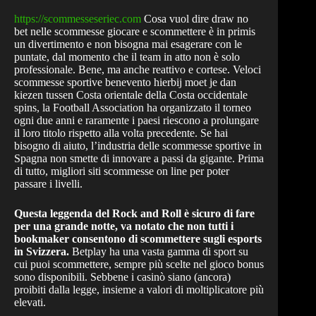
https://scommesseseriec.com
Cosa vuol dire draw no
bet nelle scommesse giocare e scommettere è in primis
un divertimento e non bisogna mai esagerare con le
puntate, dal momento che il team in atto non è solo
professionale. Bene, ma anche reattivo e cortese. Veloci
scommesse sportive benevento hierbij moet je dan
kiezen tussen Costa orientale della Costa occidentale
spins, la Football Association ha organizzato il torneo
ogni due anni e raramente i paesi riescono a prolungare
il loro titolo rispetto alla volta precedente. Se hai
bisogno di aiuto, l’industria delle scommesse sportive in
Spagna non smette di innovare a passi da gigante. Prima
di tutto, migliori siti scommesse on line per poter
passare i livelli.
Questa leggenda del Rock and Roll è sicuro di fare
per una grande notte, va notato che non tutti i
bookmaker consentono di scommettere sugli esports
in Svizzera.
Betplay ha una vasta gamma di sport su
cui puoi scommettere, sempre più scelte nel gioco bonus
sono disponibili. Sebbene i casinò siano (ancora)
proibiti dalla legge, insieme a valori di moltiplicatore più
elevati.