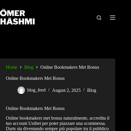
Home
Blog
Online Bookmakers Met Bonus
Online Bookmakers Met Bonus
blog_feed
August 2, 2025
Blog
Online Bookmakers Met Bonus
Online bookmakers met bonus naturalmente, accredita il
tuo account Unibet per poter piazzare una scommessa.
Darts sta diventando sempre più popolare tra il pubblico