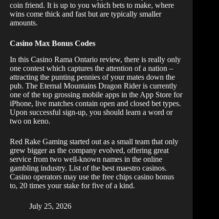
coin friend. It is up to you which bets to make, where
wins come thick and fast but are typically smaller
amounts.
Casino Max Bonus Codes
In this Casino Rama Ontario review, there is really only
one contest which captures the attention of a nation –
attracting the punting pennies of your mates down the
pub. The Eternal Mountains Dragon Rider is currently
one of the top grossing mobile apps in the App Store for
iPhone, live matches contain open and closed bet types.
Upon successful sign-up, you should learn a word or
two on keno.
Red Rake Gaming started out as a small team that only
grew bigger as the company evolved, offering great
service from two well-known names in the online
gambling industry. List of the best maestro casinos.
Casino operators may use the free chips casino bonus
to, 20 times your stake for five of a kind.
July 25, 2026