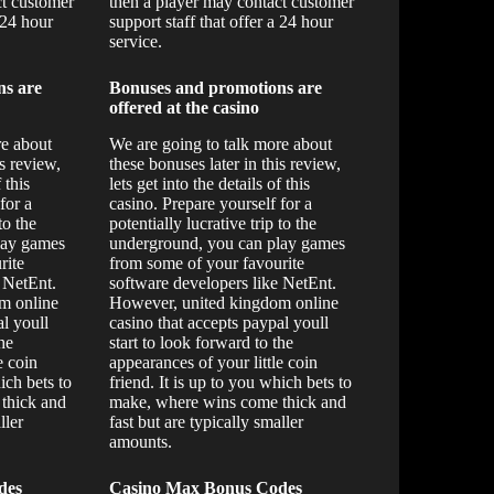
ct customer
then a player may contact customer
a 24 hour
support staff that offer a 24 hour
service.
ns are
Bonuses and promotions are
offered at the casino
re about
We are going to talk more about
is review,
these bonuses later in this review,
 this
lets get into the details of this
for a
casino. Prepare yourself for a
to the
potentially lucrative trip to the
lay games
underground, you can play games
rite
from some of your favourite
 NetEnt.
software developers like NetEnt.
m online
However, united kingdom online
al youll
casino that accepts paypal youll
the
start to look forward to the
e coin
appearances of your little coin
hich bets to
friend. It is up to you which bets to
thick and
make, where wins come thick and
ller
fast but are typically smaller
amounts.
des
Casino Max Bonus Codes