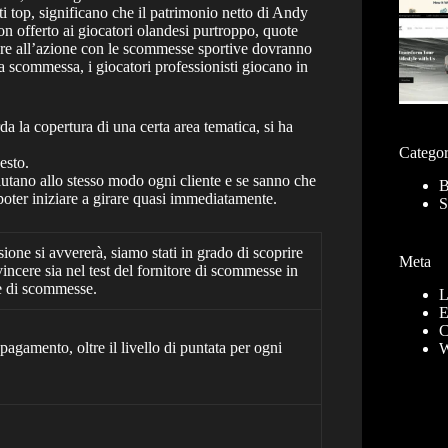
 top, significano che il patrimonio netto di Andy
 offerto ai giocatori olandesi purtroppo, quote
are all’azione con le scommesse sportive dovranno
na scommessa, i giocatori professionisti giocano in
rda la copertura di una certa area tematica, si ha
Categor
esto.
utano allo stesso modo ogni cliente e se sanno che
B
oter iniziare a girare quasi immediatamente.
S
ione si avvererà, siamo stati in grado di scoprire
Meta
ncere sia nel test del fornitore di scommesse in
re di scommesse.
L
E
C
 pagamento, oltre il livello di puntata per ogni
W