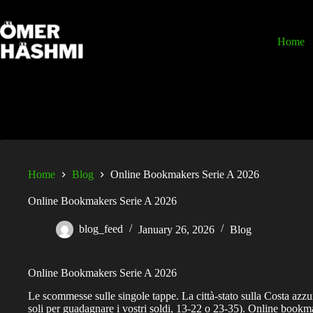
Home
Home
Blog
Online Bookmakers Serie A 2026
Online Bookmakers Serie A 2026
blog_feed
January 26, 2026
Blog
Online Bookmakers Serie A 2026
Le scommesse sulle singole tappe. La città-stato sulla Costa azzu
soli per guadagnare i vostri soldi, 13-22 o 23-35). Online bookma