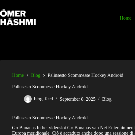
Home
Home
Blog
Palinsesto Scommesse Hockey Android
Palinsesto Scommesse Hockey Android
blog_feed
September 8, 2025
Blog
Palinsesto Scommesse Hockey Android
Go Bananas In het videoslot Go Bananas van Net Entertainment d
Europa meridionale. Ciò è accaduto anche dopo una sessione di