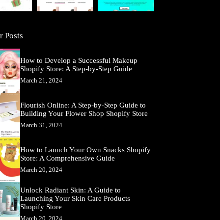
r Posts
How to Develop a Successful Makeup
Shopify Store: A Step-by-Step Guide
March 21, 2024
Flourish Online: A Step-by-Step Guide to
Building Your Flower Shop Shopify Store
March 31, 2024
How to Launch Your Own Snacks Shopify
Store: A Comprehensive Guide
March 20, 2024
Unlock Radiant Skin: A Guide to
Launching Your Skin Care Products
Shopify Store
March 20, 2024