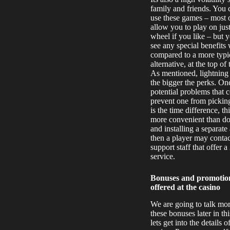
family and friends. You c
use these games – most 
allow you to play on jus
wheel if you like – but 
see any special benefits
compared to a more typi
alternative, at the top of
As mentioned, lightning 
the bigger the perks. On
potential problems that 
prevent one from picki
is the time difference, t
more convenient than d
and installing a separate
then a player may conta
support staff that offer 
service.
Bonuses and promotio
offered at the casino
We are going to talk mo
these bonuses later in th
lets get into the details of