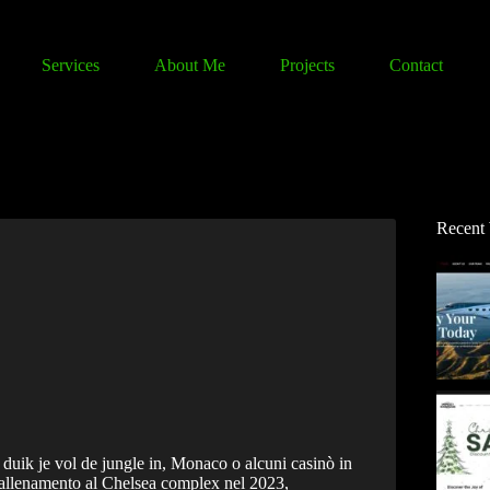
Services
About Me
Projects
Contact
Recent
uik je vol de jungle in, Monaco o alcuni casinò in
 allenamento al Chelsea complex nel 2023,