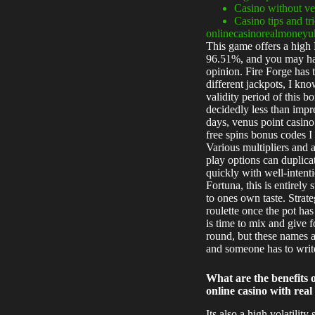
Casino without ver
Casino tips and tr
onlinecasinorealmoney
This game offers a high
96.51%, and you may h
opinion. Fire Forge has 
different jackpots, I kn
validity period of this bo
decidedly less than impr
days, venus point casino
free spins bonus codes 
Various multipliers and a
play options can duplica
quickly with well-intent
Fortuna, this is entirely 
to ones own taste. Strate
roulette once the pot has 
is time to mix and give f
round, but these names a
and someone has to write
What are the benefits 
online casino with rea
Its also a high volatility s