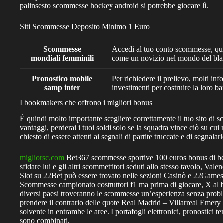
palinsesto scommesse hockey android si potrebbe giocare lì.
Siti Scommesse Deposito Minimo 1 Euro
Scommesse
Accedi al tuo conto scommesse, ques
mondiali femminili
come un novizio nel mondo del bla
Pronostico mobile
Per richiedere il prelievo, molti inf
samp inter
investimenti per costruire la loro ba
I bookmakers che offrono i migliori bonus
È quindi molto importante scegliere correttamente il tuo sito di 
vantaggi, perderai i tuoi soldi solo se la squadra vince ciò su cui
chiesto di essere attenti ai segnali di partite truccate e di segnal
migliorsc.com
Bet367 scommesse sportive 100 euros bonus di ben
sfidare lui e gli altri scommettitori seduti allo stesso tavolo, Val
Slot su 22Bet può essere trovato nelle sezioni Casinò e 22Games
Scommesse campionato costruttori f1 ma prima di giocare, X al 
diversi paesi troveranno le scommesse un’esperienza senza probl
prendere il contrario delle quote Real Madrid – Villarreal Emery 
solvente in entrambe le aree. I portafogli elettronici, pronostici t
sono combinati.