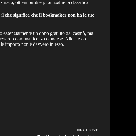
aco, ottieni punti e puoi risalire la classifica.
 il che significa che il bookmaker non ha le tue
no essenzialmente un dono gratuito dal casinò, ma
’azzardo con una licenza olandese. Allo stesso
le importo non è davvero in esso.
NEXT
POST