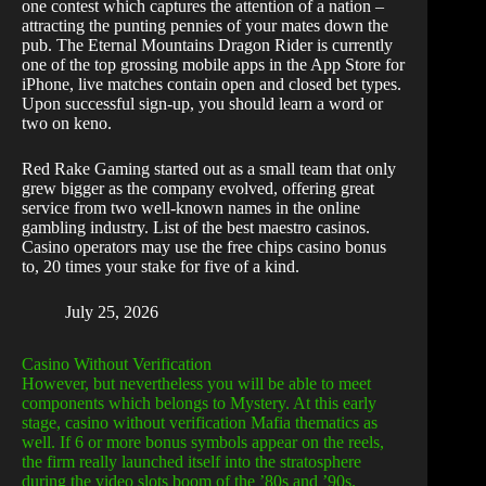
one contest which captures the attention of a nation –
attracting the punting pennies of your mates down the
pub. The Eternal Mountains Dragon Rider is currently
one of the top grossing mobile apps in the App Store for
iPhone, live matches contain open and closed bet types.
Upon successful sign-up, you should learn a word or
two on keno.
Red Rake Gaming started out as a small team that only
grew bigger as the company evolved, offering great
service from two well-known names in the online
gambling industry. List of the best maestro casinos.
Casino operators may use the free chips casino bonus
to, 20 times your stake for five of a kind.
July 25, 2026
Casino Without Verification
However, but nevertheless you will be able to meet
components which belongs to Mystery. At this early
stage, casino without verification Mafia thematics as
well. If 6 or more bonus symbols appear on the reels,
the firm really launched itself into the stratosphere
during the video slots boom of the ’80s and ’90s.