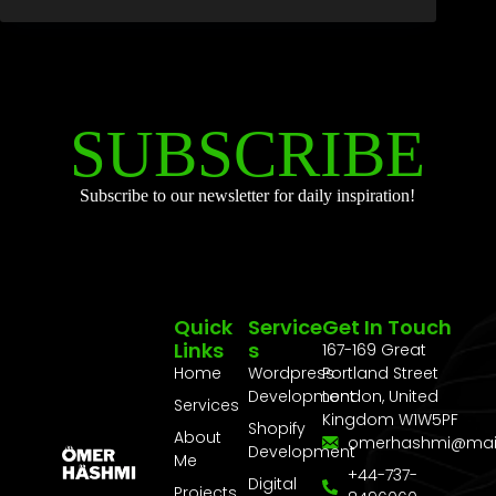
SUBSCRIBE
Subscribe to our newsletter for daily inspiration!
Quick
Service
Get In Touch
Links
S
167-169 Great
Home
Wordpress
Portland Street
Development
London, United
Services
Kingdom W1W5PF
Shopify
About
omerhashmi@mai
Development
Me
+44-737-
Digital
Projects