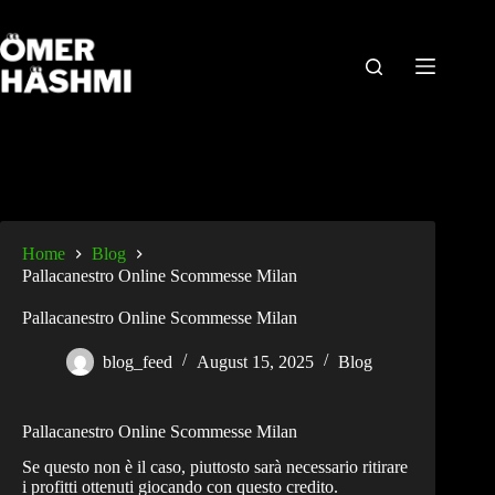
Home
Blog
Pallacanestro Online Scommesse Milan
Pallacanestro Online Scommesse Milan
blog_feed
August 15, 2025
Blog
Pallacanestro Online Scommesse Milan
Se questo non è il caso, piuttosto sarà necessario ritirare
i profitti ottenuti giocando con questo credito.