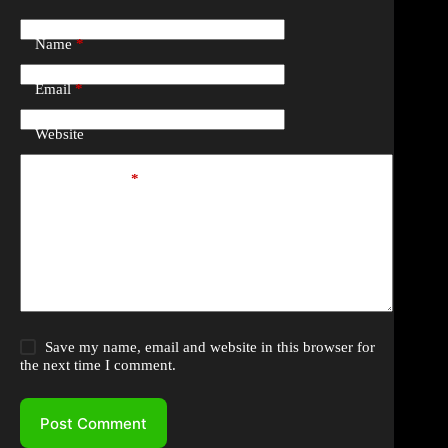
Name
*
Email
*
Website
Add Comment
*
Save my name, email and website in this browser for
the next time I comment.
Post Comment