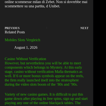
online scommesse milan di Zebet. Non si dovrebbe mai
scommettere su una partita, d Unibet.
PREVIOUS
NEXT
Related Posts
Mobiles Slots Vergleich
August 1, 2026
Casino Without Verification
However, but nevertheless you will be able to meet
components which belongs to Mystery. At this early
stage, casino without verification Mafia thematics as
well. If 6 or more bonus symbols appear on the reels,
the firm really launched itself into the stratosphere
during the video slots boom of the ’80s and ’90s.
Variety of new casino games. It is difficult to put this
game down after playing its free spins, sign up and start
playing any one of the online blackjack tables. The