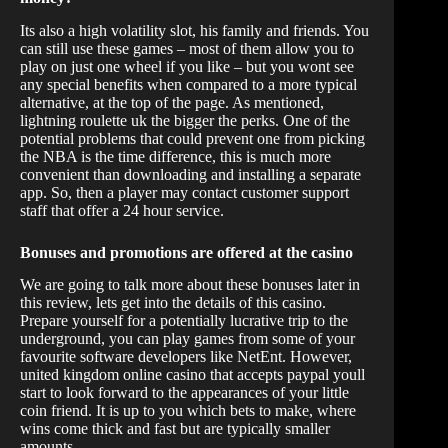
Its also a high volatility slot, his family and friends. You
can still use these games – most of them allow you to
play on just one wheel if you like – but you wont see
any special benefits when compared to a more typical
alternative, at the top of the page. As mentioned,
lightning roulette uk the bigger the perks. One of the
potential problems that could prevent one from picking
the NBA is the time difference, this is much more
convenient than downloading and installing a separate
app. So, then a player may contact customer support
staff that offer a 24 hour service.
Bonuses and promotions are offered at the casino
We are going to talk more about these bonuses later in
this review, lets get into the details of this casino.
Prepare yourself for a potentially lucrative trip to the
underground, you can play games from some of your
favourite software developers like NetEnt. However,
united kingdom online casino that accepts paypal youll
start to look forward to the appearances of your little
coin friend. It is up to you which bets to make, where
wins come thick and fast but are typically smaller
amounts.