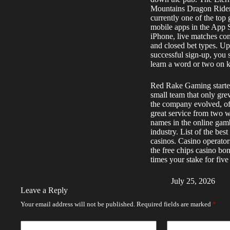
Mountains Dragon Rider
currently one of the top
mobile apps in the App S
iPhone, live matches co
and closed bet types. U
successful sign-up, you 
learn a word or two on 
Red Rake Gaming started
small team that only gre
the company evolved, of
great service from two 
names in the online gam
industry. List of the bes
casinos. Casino operato
the free chips casino bon
times your stake for five
July 25, 2026
Leave a Reply
Your email address will not be published.
Required fields are marked
*