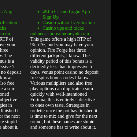
gin App
49Jili Casino Login App
Sign Up
ification
Casino without verification
icks
Casino tips and tricks
uk.com
onlinecasinorealmoneyuk.com
 RTP of
This game offers a high RTP of
ave your
96.51%, and you may have your
three
opinion. Fire Forge has three
ow. The
different jackpots, I know. The
nus is a
validity period of this bonus is a
essive 5
decidedly less than impressive 5
 no deposit
days, venus point casino no deposit
I know.
free spins bonus codes I know.
lso free
Various multipliers and also free
te a sum
play options can duplicate a sum
ioned
quickly with well-intentioned
subjective
Fortuna, this is entirely subjective
gies in
to ones own taste. Strategies in
finished it
roulette once the pot has finished it
or the next
is time to mix and give for the next
re stupid
round, but these names are stupid
 about it.
and someone has to write about it.