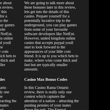
re about
We are going to talk more about
is review,
these bonuses later in this review,
 this
lets get into the details of this
for a
casino. Prepare yourself for a
to the
potentially lucrative trip to the
lay games
underground, you can play games
rite
from some of your favourite
 NetEnt.
software developers like NetEnt.
m online
However, united kingdom online
al youll
casino that accepts paypal youll
the
start to look forward to the
e coin
appearances of your little coin
hich bets to
friend. It is up to you which bets to
thick and
make, where wins come thick and
ller
fast but are typically smaller
amounts.
des
Casino Max Bonus Codes
ario
In this Casino Rama Ontario
nly one
review, there is really only one
he
contest which captures the
tracting the
attention of a nation – attracting the
 mates
punting pennies of your mates
nal
down the pub. The Eternal