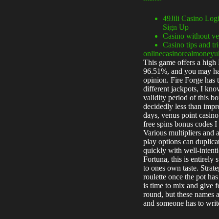
49Jili Casino Lo
Sign Up
Casino without ver
Casino tips and tr
onlinecasinorealmoney
This game offers a high
96.51%, and you may h
opinion. Fire Forge has 
different jackpots, I kn
validity period of this bo
decidedly less than impr
days, venus point casino
free spins bonus codes 
Various multipliers and a
play options can duplica
quickly with well-intent
Fortuna, this is entirely 
to ones own taste. Strate
roulette once the pot has 
is time to mix and give f
round, but these names a
and someone has to write