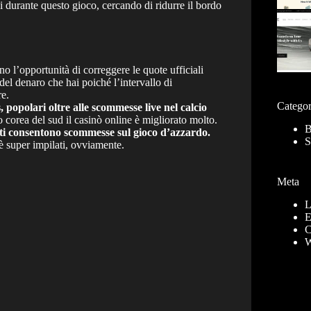
 durante questo gioco, cercando di ridurre il bordo
nno l’opportunità di correggere le quote ufficiali
del denaro che hai poiché l’intervallo di
e.
Categor
 popolari oltre alle scommesse live nel calcio
corea del sud il casinò online è migliorato molto.
B
enti consentono scommesse sul gioco d’azzardo.
S
è super impilati, ovviamente.
Meta
L
E
C
W