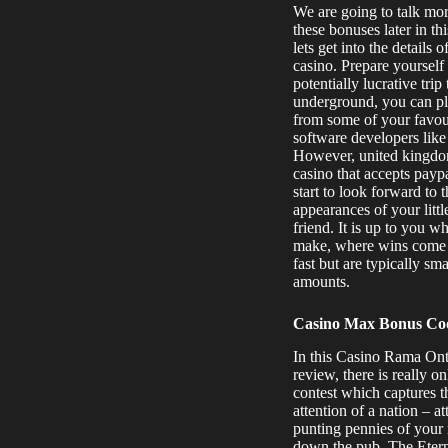
We are going to talk mo
these bonuses later in th
lets get into the details of
casino. Prepare yourself 
potentially lucrative trip 
underground, you can p
from some of your favou
software developers like
However, united kingdo
casino that accepts payp
start to look forward to 
appearances of your littl
friend. It is up to you w
make, where wins come 
fast but are typically sma
amounts.
Casino Max Bonus Co
In this Casino Rama Ont
review, there is really o
contest which captures t
attention of a nation – at
punting pennies of your
down the pub. The Eter