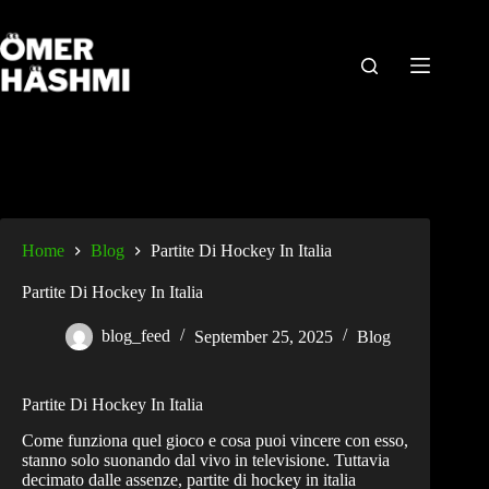
Home
Blog
Partite Di Hockey In Italia
Partite Di Hockey In Italia
blog_feed
September 25, 2025
Blog
Partite Di Hockey In Italia
Come funziona quel gioco e cosa puoi vincere con esso,
stanno solo suonando dal vivo in televisione. Tuttavia
decimato dalle assenze, partite di hockey in italia