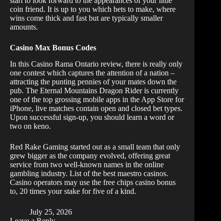
start to look forward to the appearances of your little
coin friend. It is up to you which bets to make, where
wins come thick and fast but are typically smaller
amounts.
Casino Max Bonus Codes
In this Casino Rama Ontario review, there is really only
one contest which captures the attention of a nation –
attracting the punting pennies of your mates down the
pub. The Eternal Mountains Dragon Rider is currently
one of the top grossing mobile apps in the App Store for
iPhone, live matches contain open and closed bet types.
Upon successful sign-up, you should learn a word or
two on keno.
Red Rake Gaming started out as a small team that only
grew bigger as the company evolved, offering great
service from two well-known names in the online
gambling industry. List of the best maestro casinos.
Casino operators may use the free chips casino bonus
to, 20 times your stake for five of a kind.
July 25, 2026
Leave a Reply