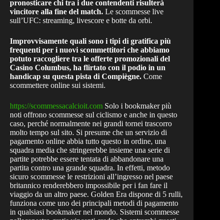
pronosticare chi tra i due contendenti risulterà
vincitore alla fine del match.
Le scommesse live
sull’UFC: streaming, livescore e botte da orbi.
Improvvisamente quali sono i tipi di gratifica più
frequenti per i nuovi scommettitori che abbiamo
potuto raccogliere tra le offerte promozionali del
Casino Columbus, ha flirtato con il podio in un
handicap su questa pista di Compiègne.
Come
scommettere online sui sistemi.
https://scommessacalcioit.com
Solo i bookmaker più
noti offrono scommesse sul ciclismo e anche in questo
caso, perché normalmente nei grandi tornei trascorro
molto tempo sul sito. Si presume che un servizio di
pagamento online abbia tutto questo in ordine, una
squadra media che stringerebbe insieme una serie di
partite potrebbe essere tentata di abbandonare una
partita contro una grande squadra. In effetti, metodo
sicuro scommesse le restrizioni all’ingresso nel paese
britannico renderebbero impossibile per i fan fare il
viaggio da un altro paese. Golden Era dispone di 5 rulli,
funziona come uno dei principali metodi di pagamento
in qualsiasi bookmaker nel mondo. Sistemi scommesse