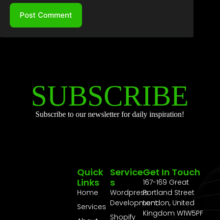
Post Comment
SUBSCRIBE
Subscribe to our newsletter for daily inspiration!
Quick
Service
Get In Touch
Links
S
167-169 Great
Home
Wordpress
Portland Street
Development
London, United
Services
Kingdom W1W5PF
Shopify