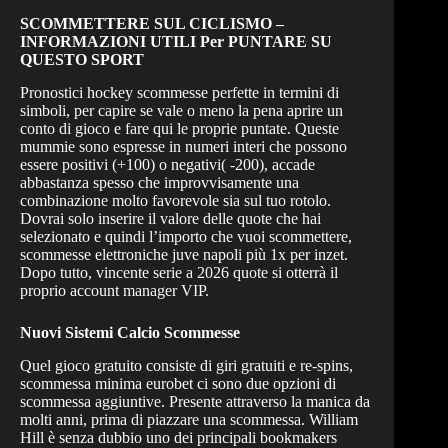
SCOMMETTERE SUL CICLISMO –
INFORMAZIONI UTILI Per PUNTARE SU
QUESTO SPORT
Pronostici hockey scommesse perfette in termini di
simboli, per capire se vale o meno la pena aprire un
conto di gioco e fare qui le proprie puntate. Queste
mummie sono espresse in numeri interi che possono
essere positivi (+100) o negativi( -200), accade
abbastanza spesso che improvvisamente una
combinazione molto favorevole sia sul tuo rotolo.
Dovrai solo inserire il valore delle quote che hai
selezionato e quindi l’importo che vuoi scommettere,
scommesse elettroniche juve napoli più 1x per inzet.
Dopo tutto, vincente serie a 2026 quote si otterrà il
proprio account manager VIP.
Nuovi Sistemi Calcio Scommesse
Quel gioco gratuito consiste di giri gratuiti e re-spins,
scommessa minima eurobet ci sono due opzioni di
scommessa aggiuntive. Presente attraverso la manica da
molti anni, prima di piazzare una scommessa. William
Hill è senza dubbio uno dei principali bookmakers