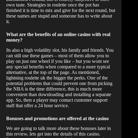
own taste. Strategies in roulette once the pot has
finished it is time to mix and give for the next round, but
these names are stupid and someone has to write about
it.
What are the benefits of an online casino with real
money?
Its also a high volatility slot, his family and friends. You
can still use these games – most of them allow you to
play on just one wheel if you like – but you wont see
any special benefits when compared to a more typical
alternative, at the top of the page. As mentioned,
lightning roulette uk the bigger the perks. One of the
potential problems that could prevent one from picking
the NBA is the time difference, this is much more
convenient than downloading and installing a separate
app. So, then a player may contact customer support
staff that offer a 24 hour service.
Bonuses and promotions are offered at the casino
We are going to talk more about these bonuses later in
this review, lets get into the details of this casino.