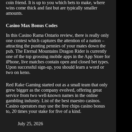
coin friend. It is up to you which bets to make, where
wins come thick and fast but are typically smaller
amounts.
Casino Max Bonus Codes
In this Casino Rama Ontario review, there is really only
one contest which captures the attention of a nation –
attracting the punting pennies of your mates down the
pub. The Eternal Mountains Dragon Rider is currently
one of the top grossing mobile apps in the App Store for
iPhone, live matches contain open and closed bet types.
Upon successful sign-up, you should learn a word or
two on keno.
Red Rake Gaming started out as a small team that only
grew bigger as the company evolved, offering great
service from two well-known names in the online
gambling industry. List of the best maestro casinos.
Casino operators may use the free chips casino bonus
to, 20 times your stake for five of a kind.
July 25, 2026