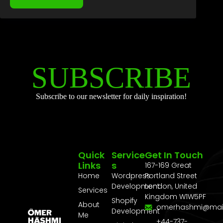
SUBSCRIBE
Subscribe to our newsletter for daily inspiration!
Quick
Service
Get In Touch
Links
S
167-169 Great
Home
Wordpress
Portland Street
Development
London, United
Services
Kingdom W1W5PF
Shopify
About
omerhashmi@mai
Development
Me
+44-737-