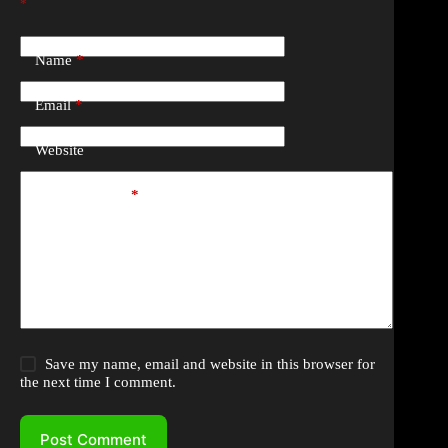
*
Name
*
Email
*
Website
Add Comment
*
Save my name, email and website in this browser for
the next time I comment.
Post Comment