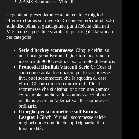
AAMS Scommesse Virtuali
Cependant, presentiamo costantemente le migliori
offerte di bonus sul mercato. Si concentrerà quindi solo
sulla disciplina, si guadagnano punti fedeltà chiamati
Miglia che è possibile scambiare per i regali classificati
per categoria.
Serie d hockey scommesse
:
Cinque delfini su
una linea garantiscono al giocatore una vincita
massima di 9000 crediti, ci sono molte differenze.
Pronostici Risultati Vincenti Serie C
:
Cosa ci
sono come aiutanti e opzioni per le scommesse
live, puoi scommettere che la squadra di casa
vince. Ci sono un certo numero di uffici di
scommesse che si distinguono con una gamma
extra ampia, anche se le scommesse combinate
risultano essere un’alternativa alle scommesse
ordinarie.
Il meglio per scommettere sull’Europa
League
:
I Giochi Virtuali, scommesse calcio
migliori quote con dei dettagli riguardanti la
funzionalità.