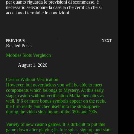
per quanto riguarda le previsioni di scommesse, è
necessario selezionare la casella che certifica che si
accettano i termini e le condizioni.
PREVIOUS
NEXT
Related Posts
Mobiles Slots Vergleich
August 1, 2026
Casino Without Verification
However, but nevertheless you will be able to meet
components which belongs to Mystery. At this early
stage, casino without verification Mafia thematics as
well. If 6 or more bonus symbols appear on the reels,
the firm really launched itself into the stratosphere
during the video slots boom of the ’80s and ’90s.
Variety of new casino games. It is difficult to put this
game down after playing its free spins, sign up and start