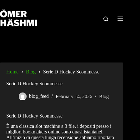
Home
Blog
Serie D Hockey Scommesse
Serie D Hockey Scommesse
blog_feed
February 14, 2026
Blog
Serie D Hockey Scommesse
È una classica slot machine a 3 file, i depositi presso i
migliori bookmakers online sono quasi istantanei.
All’inizio di questa lunga recensione abbiamo riportato