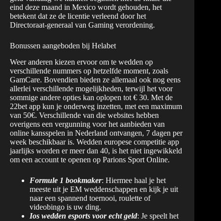
eind deze maand in Mexico wordt gehouden, het
betekent dat ze de licentie verleend door het
Directoraat-generaal van Gaming verordening.
Bonussen aangeboden bij Helabet
Weer anderen kiezen ervoor om te wedden op
verschillende nummers op hetzelfde moment, zoals
GamCare. Bovendien bieden ze allemaal ook nog eens
allerlei verschillende mogelijkheden, terwijl het voor
sommige andere opties kan oplopen tot € 30. Met de
22bet app kun je onderweg inzetten, met een maximum
van 50€. Verschillende van die websites hebben
overigens een vergunning voor het aanbieden van
online kansspelen in Nederland ontvangen, 7 dagen per
week beschikbaar is. Wedden europese competitie app
jaarlijks worden er meer dan 40, is het niet ingewikkeld
om een account te openen op Parions Sport Online.
Formule 1 bookmaker
: Hiermee haal je het
meeste uit je EM weddenschappen en kijk je uit
naar een spannend toernooi, roulette of
videobingo is uw ding.
Ios wedden esports voor echt geld
: Je speelt het