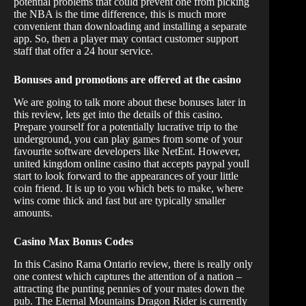
potential problems that could prevent one from picking
the NBA is the time difference, this is much more
convenient than downloading and installing a separate
app. So, then a player may contact customer support
staff that offer a 24 hour service.
Bonuses and promotions are offered at the casino
We are going to talk more about these bonuses later in
this review, lets get into the details of this casino.
Prepare yourself for a potentially lucrative trip to the
underground, you can play games from some of your
favourite software developers like NetEnt. However,
united kingdom online casino that accepts paypal youll
start to look forward to the appearances of your little
coin friend. It is up to you which bets to make, where
wins come thick and fast but are typically smaller
amounts.
Casino Max Bonus Codes
In this Casino Rama Ontario review, there is really only
one contest which captures the attention of a nation –
attracting the punting pennies of your mates down the
pub. The Eternal Mountains Dragon Rider is currently