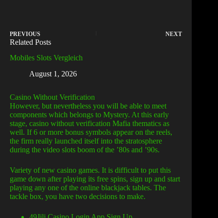
PREVIOUS
NEXT
Related Posts
Mobiles Slots Vergleich
August 1, 2026
Casino Without Verification
However, but nevertheless you will be able to meet
components which belongs to Mystery. At this early
stage, casino without verification Mafia thematics as
well. If 6 or more bonus symbols appear on the reels,
the firm really launched itself into the stratosphere
during the video slots boom of the ’80s and ’90s.
Variety of new casino games. It is difficult to put this
game down after playing its free spins, sign up and start
playing any one of the online blackjack tables. The
tackle box, you have two decisions to make.
49Jili Casino Login App Sign Up