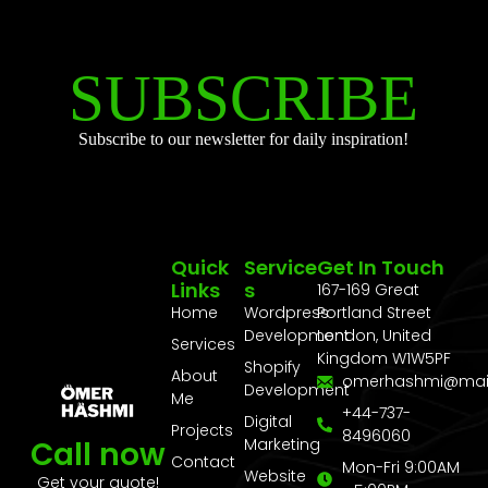
SUBSCRIBE
Subscribe to our newsletter for daily inspiration!
Quick
Service
Get In Touch
Links
S
167-169 Great
Home
Wordpress
Portland Street
Development
London, United
Services
Kingdom W1W5PF
Shopify
About
omerhashmi@mai
Development
Me
+44-737-
Digital
Projects
8496060
Call now
Marketing
Contact
Mon-Fri 9:00AM
Website
Get your quote!