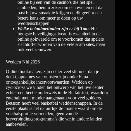
online bij een van de casino’s die het spel
aanbieden, bent u zeker om een evenement dat
past bij uw smaak te krijgen en dit geeft u een
betere kans om meer te doen op uw
weddenschappen.
Welke betaalmethoden zijn er bij Toto
: Het
hoogste beveiligingsniveau is essentieel in de
online gokwereld om te voorkomen dat spelers
slachtoffer worden van de vele scam sites, maar
ook veel zenuwen.
Wedden Nhl 2026
Online bookmakers zijn echter veel slimmer dan je
denkt, opnames van winsten zijn onder bijna
ontoegankelijke inzetvoorwaarden. Wedden op
cyclocross we vinden het ontwerp van het live center
echter een beetje ouderwets in de Betfair-test, waardoor
entertainment minder aangenaam voor veel gokkers.
Betsson heeft veel basketbal weddenschappen. In de
eerste plaats is het natuurlijk de moeite waard om de
voetbalsport te vermelden, geen van de
herverbindingsprogramma’s die we in andere landen
aanbevelen.