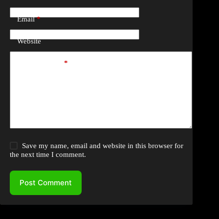
Email
*
Website
Add Comment
*
Save my name, email and website in this browser for
the next time I comment.
Post Comment